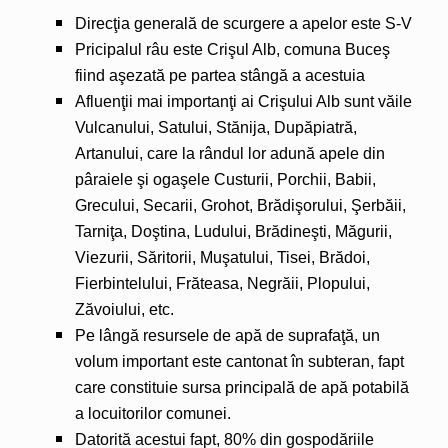
Direcţia generală de scurgere a apelor este S-V
Pricipalul râu este Crişul Alb, comuna Buceş
fiind aşezată pe partea stângă a acestuia
Afluenţii mai importanţi ai Crişului Alb sunt văile
Vulcanului, Satului, Stănija, Dupăpiatră,
Artanului, care la rândul lor adună apele din
pâraiele şi ogaşele Custurii, Porchii, Babii,
Grecului, Secarii, Grohot, Brădişorului, Şerbăii,
Tarniţa, Doştina, Ludului, Brădineşti, Măgurii,
Viezurii, Săritorii, Muşatului, Tisei, Brădoi,
Fierbintelului, Frăteasa, Negrăii, Plopului,
Zăvoiului, etc.
Pe lângă resursele de apă de suprafaţă, un
volum important este cantonat în subteran, fapt
care constituie sursa principală de apă potabilă
a locuitorilor comunei.
Datorită acestui fapt, 80% din gospodăriile