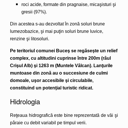
roci acide, formate din pragnaise, micaşisturi şi
gresii (97%).
Din acestea s-au dezvoltat în zonă soluri brune
lumezobazice, şi mai puţin soluri brune luvice,
renzine şi litosoluri.
Pe teritoriul comunei Buceş se regăseşte un relief
complex, cu altitudini cuprinse între 200m (râul
Crişul Alb) şi 1263 m (Muntele Vâlcan). Lanţurile
muntoase din zonă au o succesiune de culmi
domoale, uşor accesibile şi circulabile,
constituind un potenţial turistic ridicat.
Hidrologia
Reţeaua hidrografică este bine reprezentată de văi şi
pâraie cu debit variabil pe timpul verii.