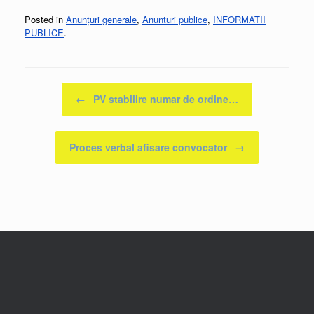
Posted in
Anunțuri generale
,
Anunturi publice
,
INFORMATII
PUBLICE
.
Post navigation
←
PV stabilire numar de ordine…
Proces verbal afisare convocator
→