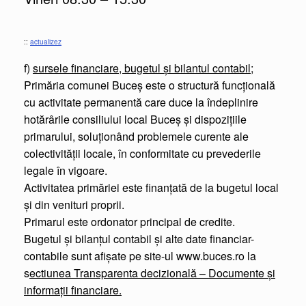
::
actualizez
f)
sursele financiare, bugetul şi bilantul contabil;
Primăria comunei Buceș este o structură funcţională
cu activitate permanentă care duce la îndeplinire
hotărârile consiliului local Buceș şi dispoziţiile
primarului, soluţionând problemele curente ale
colectivităţii locale, în conformitate cu prevederile
legale în vigoare.
Activitatea primăriei este finanţată de la bugetul local
şi din venituri proprii.
Primarul este ordonator principal de credite.
Bugetul şi bilanţul contabil şi alte date financiar-
contabile sunt afişate pe site-ul www.buces.ro la
s
ectiunea Transparenta decizională – Documente și
informații financiare.