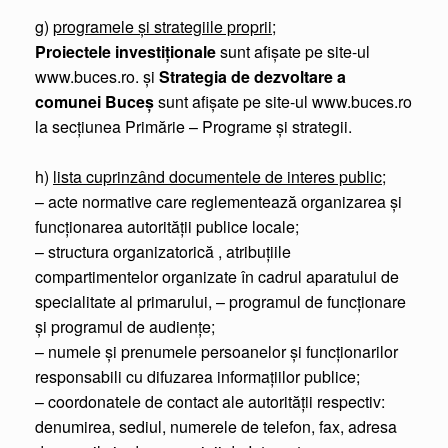
g)
programele şi strategiile proprii
;
Proiectele investiţionale
sunt afişate pe site-ul
www.buces.ro. și
Strategia de dezvoltare a
comunei Buceș
sunt afişate pe site-ul www.buces.ro
la secţiunea Primărie – Programe și strategii.
h)
lista cuprinzând documentele de interes public
;
– acte normative care reglementează organizarea şi
funcţionarea autorităţii publice locale;
– structura organizatorică , atribuţiile
compartimentelor organizate în cadrul aparatului de
specialitate al primarului, – programul de funcţionare
şi programul de audienţe;
– numele şi prenumele persoanelor şi funcţionarilor
responsabili cu difuzarea informaţiilor publice;
– coordonatele de contact ale autorităţii respectiv:
denumirea, sediul, numerele de telefon, fax, adresa