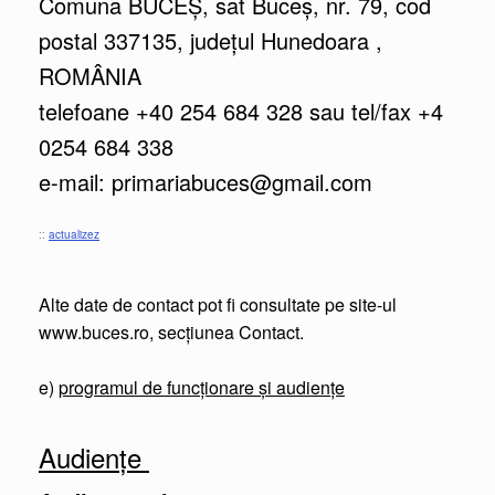
Comuna BUCEȘ, sat Buceș, nr. 79, cod
postal 337135, județul Hunedoara ,
ROMÂNIA
telefoane +40 254 684 328 sau tel/fax +4
0254 684 338
e-mail: primariabuces@gmail.com
::
actualizez
Alte date de contact pot fi consultate pe site-ul
www.buces.ro, secţiunea Contact.
e)
programul de funcționare și audienţe
Audiențe