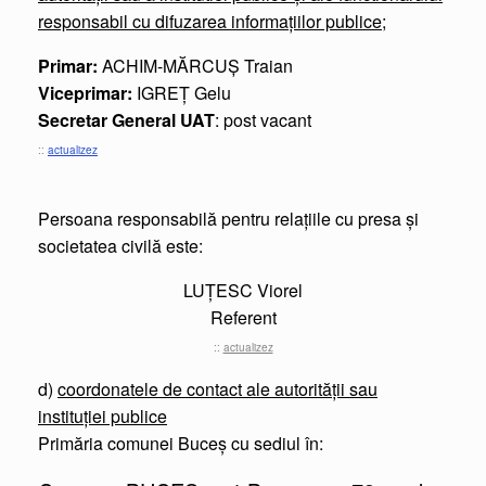
responsabil cu difuzarea informaţiilor publice
;
Primar:
ACHIM-MĂRCUȘ Traian
Viceprimar:
IGREȚ Gelu
Secretar General UAT
: post vacant
::
actualizez
Persoana responsabilă pentru relațiile cu presa și
societatea civilă este:
LUȚESC Viorel
Referent
::
actualizez
d)
coordonatele de contact ale autorităţii sau
instituţiei publice
Primăria comunei Buceș cu sediul în: