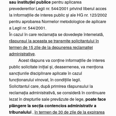
sau instituţiei publice
pentru aplicarea
prevedererilor Legii nr. 544/2001 privind liberul acces
la informaţiile de interes public şi ale HG nr. 123/2002
pentru aprobarea Normelor metodologice de aplicare
a Legii nr. 544/2001.
În cazul în care reclamaţia se dovedeşte întemeiată,
răspunsul la aceasta se transmite solicitantului în
termen de 15 zile de la depunerea reclamaţiei
administrative
.
Acest răspuns va conţine informaţiile de interes
public solicitate iniţial şi, deasemenea, va menţiona
sancţiunile disciplinare aplicate în cazul
funcţionarului vinovat, în condiţiile legii.
Solicitantul care, după primirea răspunsului la
reclamaţia administrativă, se consideră în continuare
lezat în drepturile sale prevăzute de lege,
poate face
plângere la secţia contencios administrativ a
tribunalului
,
în termen de 30 de zile de la expirarea