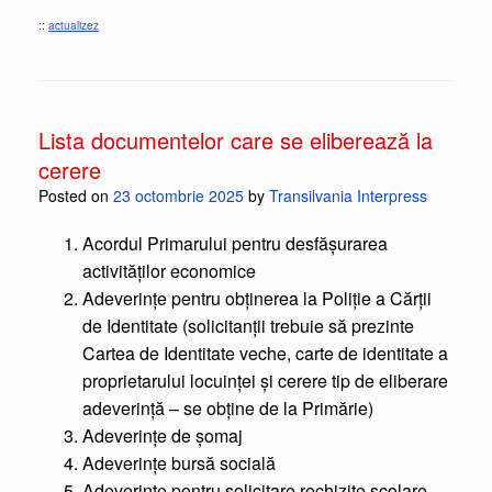
::
actualizez
Lista documentelor care se eliberează la
cerere
Posted on
23 octombrie 2025
by
Transilvania Interpress
Acordul Primarului pentru desfășurarea
activităților economice
Adeverințe pentru obținerea la Poliție a Cărții
de Identitate (solicitanții trebuie să prezinte
Cartea de Identitate veche, carte de identitate a
proprietarului locuinței și cerere tip de eliberare
adeverință – se obține de la Primărie)
Adeverințe de șomaj
Adeverințe bursă socială
Adeverințe pentru solicitare rechizite școlare