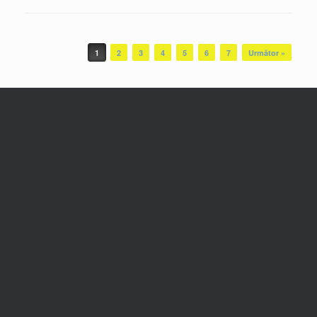
Post navigation
1
2
3
4
5
6
7
Următor »