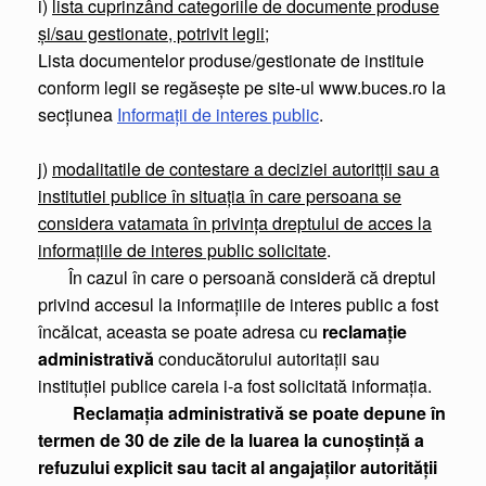
i)
lista cuprinzând categoriile de documente produse
şi/sau gestionate, potrivit legii
;
Lista documentelor produse/gestionate de instituie
conform legii se regăseşte pe site-ul www.buces.ro la
secţiunea
Informaţii de interes public
.
j)
modalitatile de contestare a deciziei autoritţii sau a
institutiei publice în situaţia în care persoana se
considera vatamata în privința dreptului de acces la
informaţiile de interes public solicitate
.
În cazul în care o persoană consideră că dreptul
privind accesul la informaţiile de interes public a fost
încălcat, aceasta se poate adresa cu
reclamaţie
administrativă
conducătorului autoritaţii sau
instituţiei publice careia i-a fost solicitată informaţia.
Reclamaţia administrativă se poate depune în
termen de 30 de zile de la luarea la cunoştinţă a
refuzului explicit sau tacit al angajaţilor autorităţii