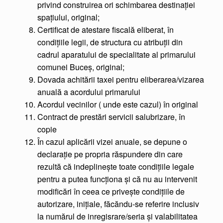
privind construirea ori schimbarea destinaţiei
spaţiului, original;
Certificat de atestare fiscală eliberat, în
condiţiile legii, de structura cu atribuţii din
cadrul aparatului de specialitate al primarului
comunei Buceș, original;
Dovada achitării taxei pentru eliberarea/vizarea
anuală a acordului primarului
Acordul vecinilor ( unde este cazul) în original
Contract de prestări servicii salubrizare, în
copie
În cazul aplicării vizei anuale, se depune o
declaraţie pe propria răspundere din care
rezultă că indeplineşte toate condiţiile legale
pentru a putea funcţiona şi că nu au intervenit
modificări în ceea ce priveşte condiţiile de
autorizare, iniţiale, făcăndu-se referire inclusiv
la numărul de inregisrare/seria şi valabilitatea