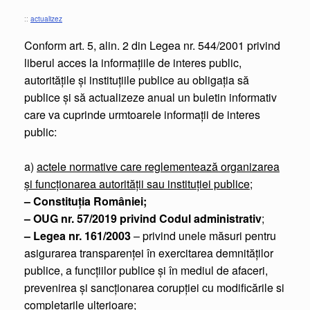
::
actualizez
Conform art. 5, alin. 2 din Legea nr. 544/2001 privind
liberul acces la informaţiile de interes public,
autorităţile şi instituțiile publice au obligaţia să
publice şi să actualizeze anual un buletin informativ
care va cuprinde urmtoarele informaţii de interes
public:
a)
actele normative care reglementează organizarea
şi funcţionarea autorităţii sau instituţiei publice
;
– Constituţia României;
– OUG nr. 57/2019 privind Codul administrativ
;
– Legea nr. 161/2003
– privind unele măsuri pentru
asigurarea transparenţei în exercitarea demnităţilor
publice, a funcţiilor publice şi în mediul de afaceri,
prevenirea şi sancţionarea corupţiei cu modificările si
completarile ulterioare;