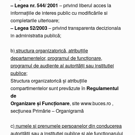
– Legea nr. 544/ 2001
– privind liberul acces la
informaţiile de interes public cu modificările si
completarile ulterioare;
– Legea 52/2003
– privind transparenta decizionala
in administratia publică;
b)
structura organizatorică, atribuţiile
departamentelor, programul de funcţionare,
programul de audiente al autorităţii sau institutiei
publice
;
Structura organizatorică şi atribuţiile
compartimentelor sunt prevăzute în
Regulamentul
de
Organizare şi Funcţionare
, site www.buces.ro ,
secţiunea Primărie – Organigramă
c)
numele şi prenumele persoanelor din conducerea
autorității sau a institutiei publice şi ale functionarului