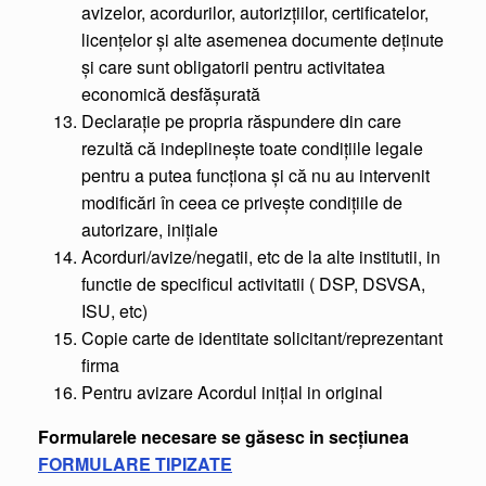
avizelor, acordurilor, autorizţiilor, certificatelor,
licenţelor şi alte asemenea documente deţinute
şi care sunt obligatorii pentru activitatea
economică desfăşurată
Declaraţie pe propria răspundere din care
rezultă că indeplineşte toate condiţiile legale
pentru a putea funcţiona şi că nu au intervenit
modificări în ceea ce priveşte condiţiile de
autorizare, iniţiale
Acorduri/avize/negatii, etc de la alte institutii, in
functie de specificul activitatii ( DSP, DSVSA,
ISU, etc)
Copie carte de identitate solicitant/reprezentant
firma
Pentru avizare Acordul inițial in original
Formularele necesare se găsesc in secțiunea
FORMULARE TIPIZATE