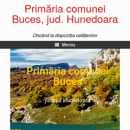
Primăria comunei
Buces, jud. Hunedoara
Oricând la dispoziția cetățenilor
Meniu
Primăria comunei
Buceș
județul Hunedoara