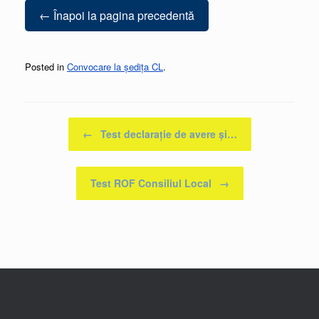
← Înapoi la pagina precedentă
Posted in
Convocare la ședița CL
.
Post navigation
←
Test declarație de avere și…
Test ROF Consiliul Local
→