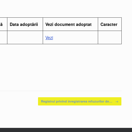
lă
Data adoptării
Vezi document adoptat
Caracter
Vezi
Registrul privind înregistrarea refuzurilor de…
→