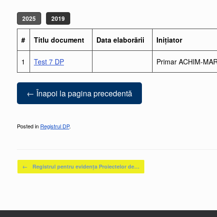
2025
2019
#
Titlu document
Data elaborării
Inițiator
1
Test 7 DP
Primar ACHIM-MAR
← Înapoi la pagina precedentă
Posted in
Registrul DP
.
Post navigation
←
Registrul pentru evidenţa Proiectelor de…