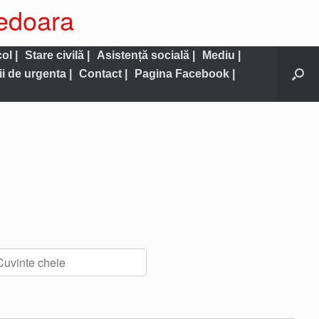
nedoara
ol |
Stare civilă |
Asistență socială |
Mediu |
ii de urgenta |
Contact |
Pagina Facebook |