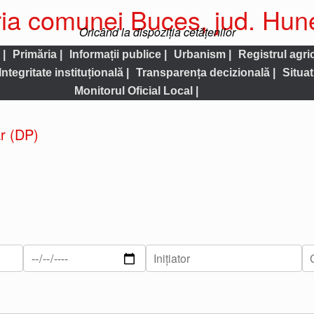
ia comunei Buces, jud. Hu
Oricând la dispoziția cetățenilor
 |
Primăria |
Informații publice |
Urbanism |
Registrul agric
Integritate instituțională |
Transparența decizională |
Situat
Monitorul Oficial Local |
ar (DP)