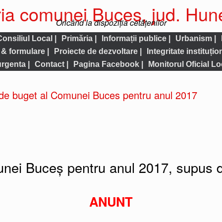
ia comunei Buces, jud. Hu
Oricând la dispoziția cetățenilor
Consiliul Local |
Primăria |
Informații publice |
Urbanism |
& formulare |
Proiecte de dezvoltare |
Integritate instituțio
urgenta |
Contact |
Pagina Facebook |
Monitorul Oficial Loc
l de buget al Comunei Buces pentru anul 2017
unei Buceș pentru anul 2017, supus d
ANUNT