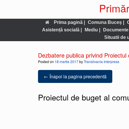
Primăr
Prima pagină |
Comuna Buceș |
Asistență socială |
Mediu |
Documente 
Situatii de 
Dezbatere publica privind Proiectu
Posted on
18 martie 2017
by
Transilvania Interpress
← Înapoi la pagina precedentă
Proiectul de buget al com