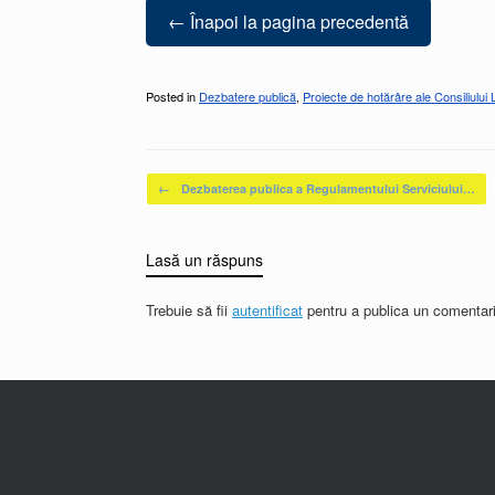
← Înapoi la pagina precedentă
Posted in
Dezbatere publică
,
Proiecte de hotărâre ale Consiliului 
Post navigation
←
Dezbaterea publica a Regulamentului Serviciului…
Lasă un răspuns
Trebuie să fii
autentificat
pentru a publica un comentari