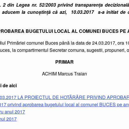
n. 2 din Legea nr. 52/2003 privind transparenţa decizională
 vă aducem la cunoştinţă că azi, 10.03.2017 s-a initiat d
PROBAREA BUGETULUI LOCAL AL COMUNEI BUCES PE 
ediul Primăriei comunei Buces până la data de 24.03.2017, ora 10
es, la compartimentul Secretar comuna, sugestii, propuneri, opin
PRIMAR
ACHIM Marcus Traian
 de aici
0.03.2017 LA PROIECTUL DE HOTĂRÂRE PRIVIND APROBA
 privind aprobarea bugetului local al comunei BUCES pe an
u anul 2017
nul 2017