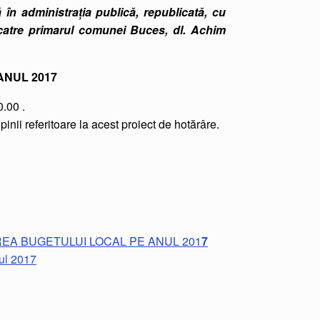
 în administraţia publică, republicată, cu
e catre primarul comunei Buces, dl. Achim
ANUL 2017
.00 .
ii referitoare la acest proiect de hotărâre.
REA BUGETULUI LOCAL PE ANUL 201
7
ul 2017