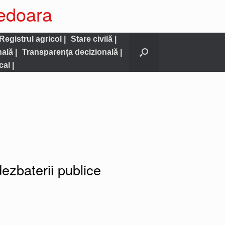
nedoara
Registrul agricol |
Stare civilă |
nală |
Transparența decizională |
al |
ezbaterii publice