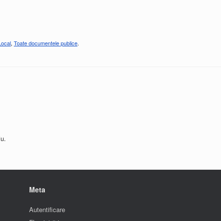
Local
,
Toate documentele publice
.
u.
Meta
Autentificare