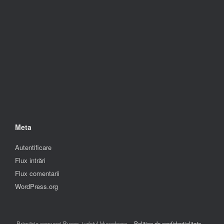
Meta
Autentificare
Flux intrări
Flux comentarii
WordPress.org
Primăria comunei Buceș, județul Hunedoara
Politica de confidentialitate