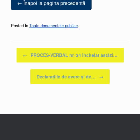
← Înapoi la pagina precedentă
Posted in
Toate documentele publice
.
Post navigation
←
PROCES-VERBAL nr. 24 încheiat astăzi…
Declarațiile de avere și de…
→