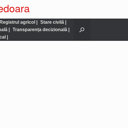
nedoara
Registrul agricol |
Stare civilă |
nală |
Transparența decizională |
al |