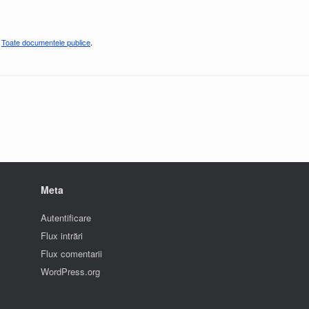
,
Toate documentele publice
.
Meta
Autentificare
Flux intrări
Flux comentarii
WordPress.org