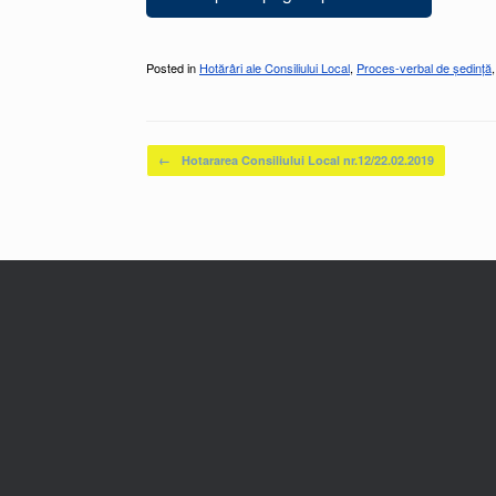
Posted in
Hotărâri ale Consiliului Local
,
Proces-verbal de ședință
Post navigation
←
Hotararea Consiliului Local nr.12/22.02.2019