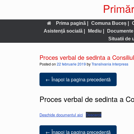
Primăr
Prima pagină |
Comuna Buceș |
Asistență socială |
Mediu |
Documente 
Situatii de 
Proces verbal de sedinta a Consiliu
Posted on
22 februarie 2019
by
Transilvania Interpress
← Înapoi la pagina precedentă
Proces verbal de sedinta a Co
Deschide documentul aici
Descarcă
← Înapoi la pagina precedentă