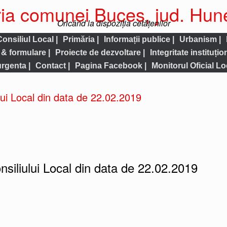
ia comunei Buces, jud. Hu
Oricând la dispoziția cetățenilor
Consiliul Local |
Primăria |
Informații publice |
Urbanism |
& formulare |
Proiecte de dezvoltare |
Integritate instituțio
urgenta |
Contact |
Pagina Facebook |
Monitorul Oficial Loc
lui Local din data de 22.02.2019
nsiliului Local din data de 22.02.2019