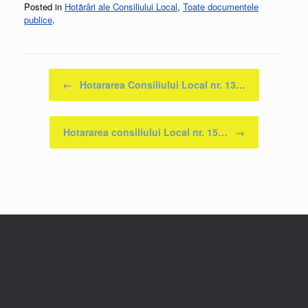
Posted in
Hotărâri ale Consiliului Local
,
Toate documentele
publice
.
Post navigation
←
Hotararea Consiliului Local nr. 13…
Hotararea consiliului Local nr. 15…
→