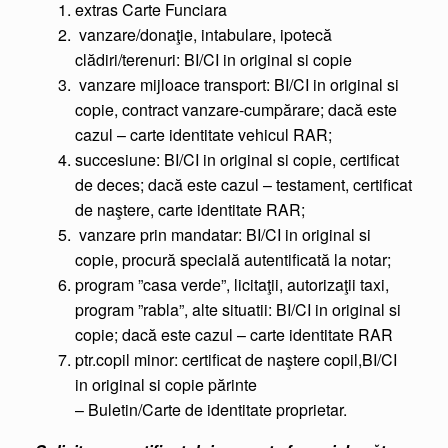
extras Carte Funciara
vanzare/donaţie, intabulare, ipotecă
clădiri/terenuri: BI/CI in original si copie
vanzare mijloace transport: BI/CI in original si
copie, contract vanzare-cumpărare; dacă este
cazul – carte identitate vehicul RAR;
succesiune: BI/CI in original si copie, certificat
de deces; dacă este cazul – testament, certificat
de naştere, carte identitate RAR;
vanzare prin mandatar: BI/CI in original si
copie, procură specială autentificată la notar;
program ”casa verde”, licitaţii, autorizaţii taxi,
program ”rabla”, alte situatii: BI/CI in original si
copie; dacă este cazul – carte identitate RAR
ptr.copil minor: certificat de naştere copil,BI/CI
in original si copie părinte
– Buletin/Carte de identitate proprietar.