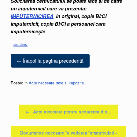
Solicitarea certificatului se poate face şi de către
un imputernicit care va prezenta:
IMPUTERNICIREA
in original, copie BI/CI
imputernicit, copie BI/CI a persoanei care
imputerniceşte
::
actualizez
← Înapoi la pagina precedentă
Posted in
Acte necesare taxe si impozite
.
Post navigation
←
Acte necesare pentru scoaterea din…
Documente necesare în vederea înmatricularii-