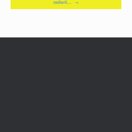
radierii…
→