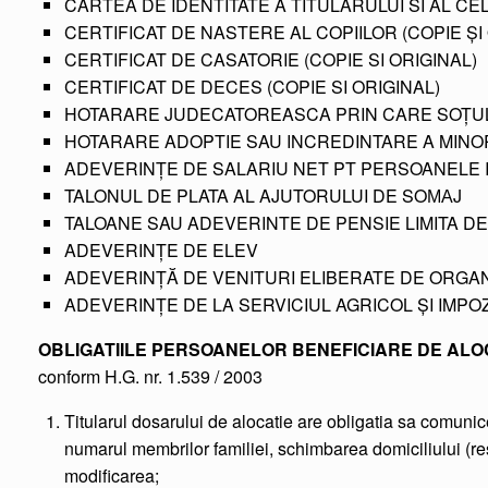
CARTEA DE IDENTITATE A TITULARULUI SI AL CELO
CERTIFICAT DE NASTERE AL COPIILOR (COPIE ȘI
CERTIFICAT DE CASATORIE (COPIE SI ORIGINAL)
CERTIFICAT DE DECES (COPIE SI ORIGINAL)
HOTARARE JUDECATOREASCA PRIN CARE SOȚUL 
HOTARARE ADOPTIE SAU INCREDINTARE A MINO
ADEVERINȚE DE SALARIU NET PT PERSOANELE INCAD
TALONUL DE PLATA AL AJUTORULUI DE SOМАJ
TALOANE SAU ADEVERINTE DE PENSIE LIMITA DE
ADEVERINȚE DE ELEV
ADEVERINȚĂ DE VENITURI ELIBERATE DE ORGA
ADEVERINȚE DE LA SERVICIUL AGRICOL ȘI IMPOZ
OBLIGATIILE PERSOANELOR BENEFICIARE DE ALO
conform H.G. nr. 1.539 / 2003
Titularul dosarului de alocatie are obligatia sa comunice 
numarul membrilor familiei, schimbarea domiciliului (rese
modificarea;