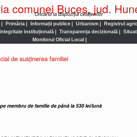
ia comunei Buces, jud. Hu
Oricând la dispoziția cetățenilor
 |
Primăria |
Informații publice |
Urbanism |
Registrul agric
Integritate instituțională |
Transparența decizională |
Situat
Monitorul Oficial Local |
cial de susținerea familiei
e pe membru de familie de până la 530 lei/lună