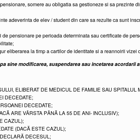
pensionare, somere au obligatia sa gestioneze si sa prezinte din 
zinte adeverinta de elev / student din care sa rezulte ca sunt inscr
ii de pensionare pe perioada determinata sau certificate de pe
litate;
ur eliberarea la timp a cartilor de identitate si a reannoirii vize
upa sine modificarea, suspendarea sau incetarea acordarii a
LUI, ELIBERAT DE MEDICUL DE FAMILIE SAU SPITALUL 
EI DECEDATE;
ERSOANEI DECEDATE;
CĂ ARE VÂRSTA PÂNĂ LA 55 DE ANI- INCLUSIV);
 CAZUL);
ATE (DACĂ ESTE CAZUL);
E DECLARĂ DECESUL;