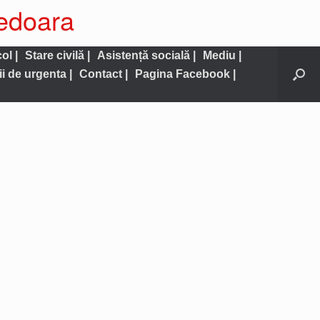
nedoara
ol |
Stare civilă |
Asistență socială |
Mediu |
ii de urgenta |
Contact |
Pagina Facebook |