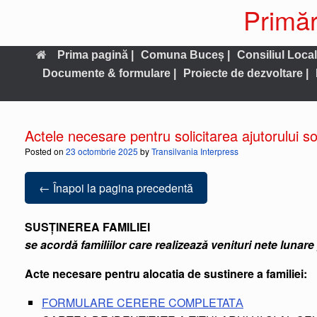
Primăr
Prima pagină |
Comuna Buceș |
Consiliul Local
Documente & formulare |
Proiecte de dezvoltare |
Actele necesare pentru solicitarea ajutorului so
Posted on
23 octombrie 2025
by
Transilvania Interpress
← Înapoi la pagina precedentă
SUSȚINEREA FAMILIEI
se acordă familiilor care realizează venituri nete lunar
Acte necesare pentru alocatia de sustinere a familiei:
FORMULARE CERERE COMPLETATА